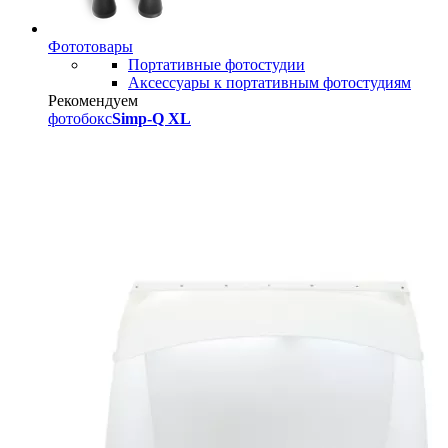
Фототовары
Портативные фотостудии
Аксессуары к портативным фотостудиям
Рекомендуем
фотобокс
Simp-Q XL