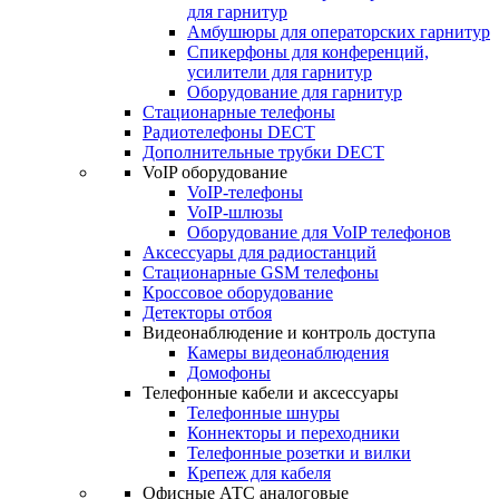
для гарнитур
Амбушюры для операторских гарнитур
Cпикерфоны для конференций,
усилители для гарнитур
Оборудование для гарнитур
Стационарные телефоны
Радиотелефоны DECT
Дополнительные трубки DECT
VoIP оборудование
VoIP-телефоны
VoIP-шлюзы
Оборудование для VoIP телефонов
Аксессуары для радиостанций
Стационарные GSM телефоны
Кроссовое оборудование
Детекторы отбоя
Видеонаблюдение и контроль доступа
Камеры видеонаблюдения
Домофоны
Телефонные кабели и аксессуары
Телефонные шнуры
Коннекторы и переходники
Телефонные розетки и вилки
Крепеж для кабеля
Офисные АТС аналоговые