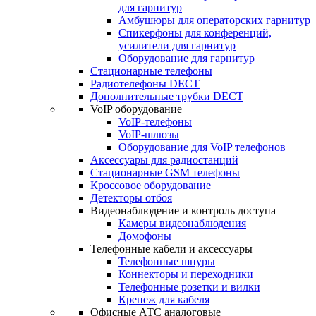
для гарнитур
Амбушюры для операторских гарнитур
Cпикерфоны для конференций,
усилители для гарнитур
Оборудование для гарнитур
Стационарные телефоны
Радиотелефоны DECT
Дополнительные трубки DECT
VoIP оборудование
VoIP-телефоны
VoIP-шлюзы
Оборудование для VoIP телефонов
Аксессуары для радиостанций
Стационарные GSM телефоны
Кроссовое оборудование
Детекторы отбоя
Видеонаблюдение и контроль доступа
Камеры видеонаблюдения
Домофоны
Телефонные кабели и аксессуары
Телефонные шнуры
Коннекторы и переходники
Телефонные розетки и вилки
Крепеж для кабеля
Офисные АТС аналоговые