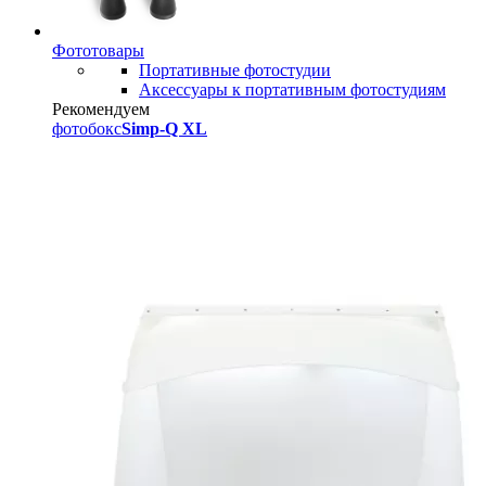
Фототовары
Портативные фотостудии
Аксессуары к портативным фотостудиям
Рекомендуем
фотобокс
Simp-Q XL