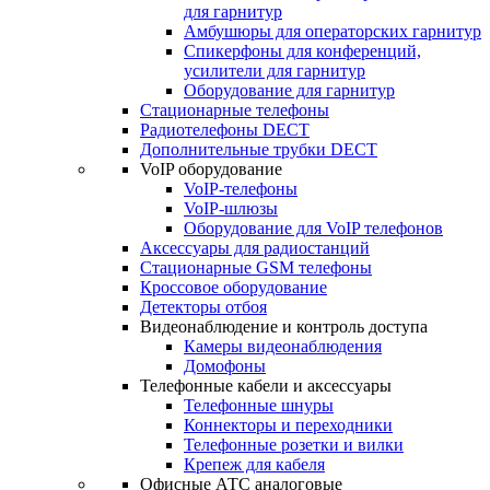
для гарнитур
Амбушюры для операторских гарнитур
Cпикерфоны для конференций,
усилители для гарнитур
Оборудование для гарнитур
Стационарные телефоны
Радиотелефоны DECT
Дополнительные трубки DECT
VoIP оборудование
VoIP-телефоны
VoIP-шлюзы
Оборудование для VoIP телефонов
Аксессуары для радиостанций
Стационарные GSM телефоны
Кроссовое оборудование
Детекторы отбоя
Видеонаблюдение и контроль доступа
Камеры видеонаблюдения
Домофоны
Телефонные кабели и аксессуары
Телефонные шнуры
Коннекторы и переходники
Телефонные розетки и вилки
Крепеж для кабеля
Офисные АТС аналоговые