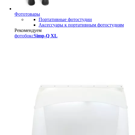
Фототовары
Портативные фотостудии
Аксессуары к портативным фотостудиям
Рекомендуем
фотобокс
Simp-Q XL