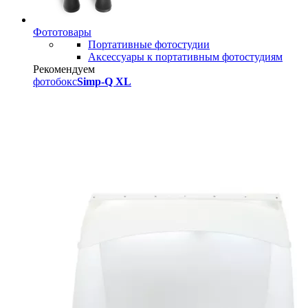
Фототовары
Портативные фотостудии
Аксессуары к портативным фотостудиям
Рекомендуем
фотобокс
Simp-Q XL