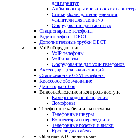
для гарнитур
Амбушюры для операторских гарнитур
Cпикерфоны для конференций,
усилители для гарнитур
Оборудование для гарнитур
Стационарные телефоны
Радиотелефоны DECT
Дополнительные трубки DECT
VoIP оборудование
VoIP-телефоны
VoIP-шлюзы
Оборудование для VoIP телефонов
Аксессуары для радиостанций
Стационарные GSM телефоны
Кроссовое оборудование
Детекторы отбоя
Видеонаблюдение и контроль доступа
Камеры видеонаблюдения
Домофоны
Телефонные кабели и аксессуары
Телефонные шнуры
Коннекторы и переходники
Телефонные розетки и вилки
Крепеж для кабеля
Офисные АТС аналоговые