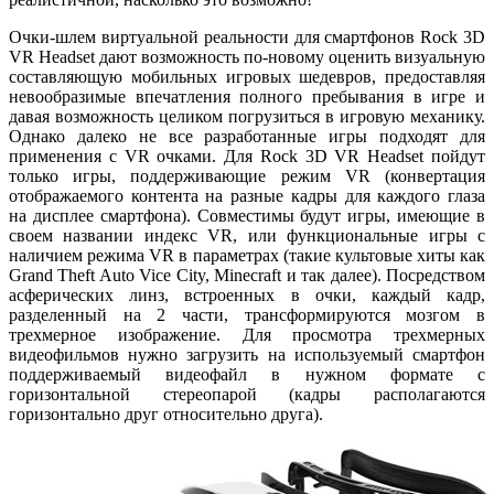
Очки-шлем виртуальной реальности для смартфонов Rock 3D
VR Headset дают возможность по-новому оценить визуальную
составляющую мобильных игровых шедевров, предоставляя
невообразимые впечатления полного пребывания в игре и
давая возможность целиком погрузиться в игровую механику.
Однако далеко не все разработанные игры подходят для
применения с VR очками. Для Rock 3D VR Headset пойдут
только игры, поддерживающие режим VR (конвертация
отображаемого контента на разные кадры для каждого глаза
на дисплее смартфона). Совместимы будут игры, имеющие в
своем названии индекс VR, или функциональные игры с
наличием режима VR в параметрах (такие культовые хиты как
Grand Theft Auto Vice City, Minecraft и так далее). Посредством
асферических линз, встроенных в очки, каждый кадр,
разделенный на 2 части, трансформируются мозгом в
трехмерное изображение. Для просмотра трехмерных
видеофильмов нужно загрузить на используемый смартфон
поддерживаемый видеофайл в нужном формате с
горизонтальной стереопарой (кадры располагаются
горизонтально друг относительно друга).