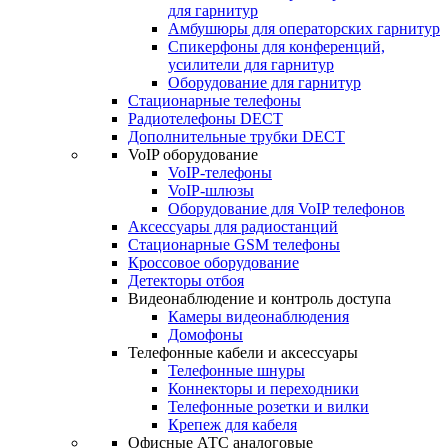
для гарнитур
Амбушюры для операторских гарнитур
Cпикерфоны для конференций,
усилители для гарнитур
Оборудование для гарнитур
Стационарные телефоны
Радиотелефоны DECT
Дополнительные трубки DECT
VoIP оборудование
VoIP-телефоны
VoIP-шлюзы
Оборудование для VoIP телефонов
Аксессуары для радиостанций
Стационарные GSM телефоны
Кроссовое оборудование
Детекторы отбоя
Видеонаблюдение и контроль доступа
Камеры видеонаблюдения
Домофоны
Телефонные кабели и аксессуары
Телефонные шнуры
Коннекторы и переходники
Телефонные розетки и вилки
Крепеж для кабеля
Офисные АТС аналоговые