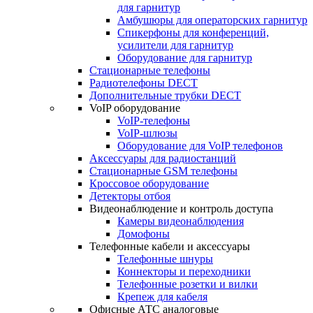
для гарнитур
Амбушюры для операторских гарнитур
Cпикерфоны для конференций,
усилители для гарнитур
Оборудование для гарнитур
Стационарные телефоны
Радиотелефоны DECT
Дополнительные трубки DECT
VoIP оборудование
VoIP-телефоны
VoIP-шлюзы
Оборудование для VoIP телефонов
Аксессуары для радиостанций
Стационарные GSM телефоны
Кроссовое оборудование
Детекторы отбоя
Видеонаблюдение и контроль доступа
Камеры видеонаблюдения
Домофоны
Телефонные кабели и аксессуары
Телефонные шнуры
Коннекторы и переходники
Телефонные розетки и вилки
Крепеж для кабеля
Офисные АТС аналоговые