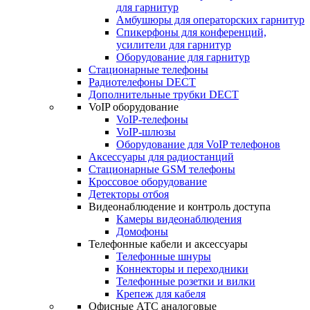
для гарнитур
Амбушюры для операторских гарнитур
Cпикерфоны для конференций,
усилители для гарнитур
Оборудование для гарнитур
Стационарные телефоны
Радиотелефоны DECT
Дополнительные трубки DECT
VoIP оборудование
VoIP-телефоны
VoIP-шлюзы
Оборудование для VoIP телефонов
Аксессуары для радиостанций
Стационарные GSM телефоны
Кроссовое оборудование
Детекторы отбоя
Видеонаблюдение и контроль доступа
Камеры видеонаблюдения
Домофоны
Телефонные кабели и аксессуары
Телефонные шнуры
Коннекторы и переходники
Телефонные розетки и вилки
Крепеж для кабеля
Офисные АТС аналоговые