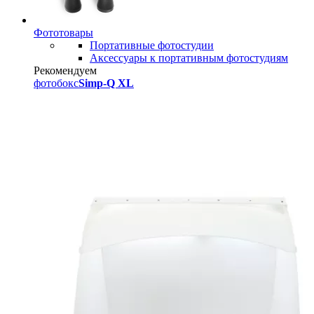
Фототовары
Портативные фотостудии
Аксессуары к портативным фотостудиям
Рекомендуем
фотобокс
Simp-Q XL