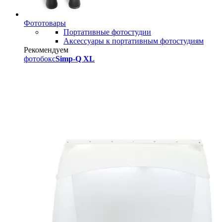
Фототовары
Портативные фотостудии
Аксессуары к портативным фотостудиям
Рекомендуем
фотобокс
Simp-Q XL