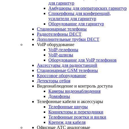
для гарнитур
Амбушюры для операторских гарнитур
Cпикерфоны для конференций,
усилители для гарнитур
Оборудование для гарнитур
Стационарные телефоны
Радиотелефоны DECT
Дополнительные трубки DECT
VoIP оборудование
VoIP-телефоны
VoIP-шлюзы
Оборудование для VoIP телефонов
Аксессуары для радиостанций
Стационарные GSM телефоны
Кроссовое оборудование
Детекторы отбоя
Видеонаблюдение и контроль доступа
Камеры видеонаблюдения
Домофоны
Телефонные кабели и аксессуары
Телефонные шнуры
Коннекторы и переходники
Телефонные розетки и вилки
Крепеж для кабеля
Офисные АТС аналоговые