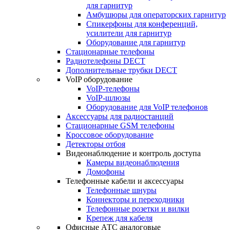
для гарнитур
Амбушюры для операторских гарнитур
Cпикерфоны для конференций,
усилители для гарнитур
Оборудование для гарнитур
Стационарные телефоны
Радиотелефоны DECT
Дополнительные трубки DECT
VoIP оборудование
VoIP-телефоны
VoIP-шлюзы
Оборудование для VoIP телефонов
Аксессуары для радиостанций
Стационарные GSM телефоны
Кроссовое оборудование
Детекторы отбоя
Видеонаблюдение и контроль доступа
Камеры видеонаблюдения
Домофоны
Телефонные кабели и аксессуары
Телефонные шнуры
Коннекторы и переходники
Телефонные розетки и вилки
Крепеж для кабеля
Офисные АТС аналоговые