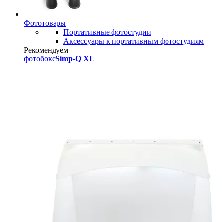
Фототовары
Портативные фотостудии
Аксессуары к портативным фотостудиям
Рекомендуем
фотобокс
Simp-Q XL