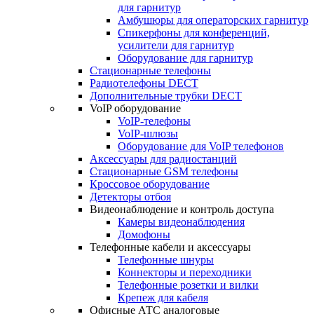
для гарнитур
Амбушюры для операторских гарнитур
Cпикерфоны для конференций,
усилители для гарнитур
Оборудование для гарнитур
Стационарные телефоны
Радиотелефоны DECT
Дополнительные трубки DECT
VoIP оборудование
VoIP-телефоны
VoIP-шлюзы
Оборудование для VoIP телефонов
Аксессуары для радиостанций
Стационарные GSM телефоны
Кроссовое оборудование
Детекторы отбоя
Видеонаблюдение и контроль доступа
Камеры видеонаблюдения
Домофоны
Телефонные кабели и аксессуары
Телефонные шнуры
Коннекторы и переходники
Телефонные розетки и вилки
Крепеж для кабеля
Офисные АТС аналоговые