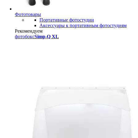
Фототовары
Портативные фотостудии
Аксессуары к портативным фотостудиям
Рекомендуем
фотобокс
Simp-Q XL