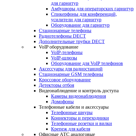
для гарнитур
Амбушюры для операторских гарнитур
Cпикерфоны для конференций,
усилители для гарнитур
Оборудование для гарнитур
Стационарные телефоны
Радиотелефоны DECT
Дополнительные трубки DECT
VoIP оборудование
VoIP-телефоны
VoIP-шлюзы
Оборудование для VoIP телефонов
Аксессуары для радиостанций
Стационарные GSM телефоны
Кроссовое оборудование
Детекторы отбоя
Видеонаблюдение и контроль доступа
Камеры видеонаблюдения
Домофоны
Телефонные кабели и аксессуары
Телефонные шнуры
Коннекторы и переходники
Телефонные розетки и вилки
Крепеж для кабеля
Офисные АТС аналоговые