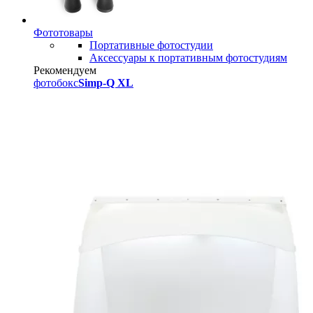
Фототовары
Портативные фотостудии
Аксессуары к портативным фотостудиям
Рекомендуем
фотобокс
Simp-Q XL