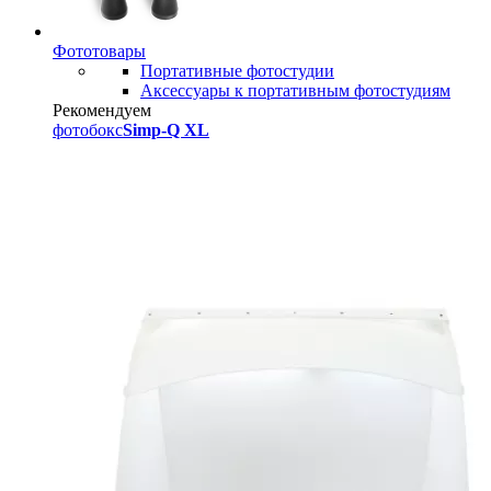
Фототовары
Портативные фотостудии
Аксессуары к портативным фотостудиям
Рекомендуем
фотобокс
Simp-Q XL