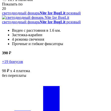
Показать по
20
светодиодный фонарь
Nite Ize BugLit
розовый
светодиодный фонарь
Nite Ize BugLit
розовый
Виден с расстояния в 1.6 км.
Застежка-карабин
4 режима свечения
Прочные и гибкие фиксаторы
390
₽
+19 бонусов
98 ₽
x 4 платежа
без переплаты