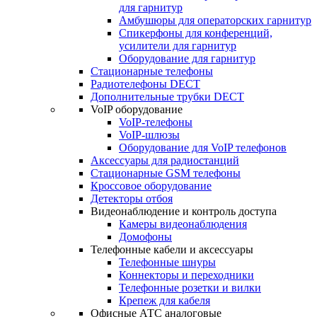
для гарнитур
Амбушюры для операторских гарнитур
Cпикерфоны для конференций,
усилители для гарнитур
Оборудование для гарнитур
Стационарные телефоны
Радиотелефоны DECT
Дополнительные трубки DECT
VoIP оборудование
VoIP-телефоны
VoIP-шлюзы
Оборудование для VoIP телефонов
Аксессуары для радиостанций
Стационарные GSM телефоны
Кроссовое оборудование
Детекторы отбоя
Видеонаблюдение и контроль доступа
Камеры видеонаблюдения
Домофоны
Телефонные кабели и аксессуары
Телефонные шнуры
Коннекторы и переходники
Телефонные розетки и вилки
Крепеж для кабеля
Офисные АТС аналоговые