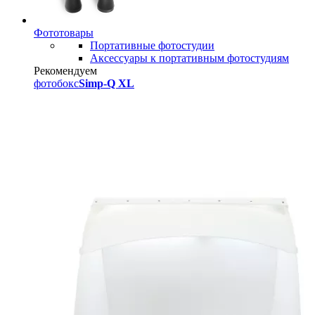
Фототовары
Портативные фотостудии
Аксессуары к портативным фотостудиям
Рекомендуем
фотобокс
Simp-Q XL