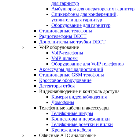
для гарнитур
Амбушюры для операторских гарнитур
Cпикерфоны для конференций,
усилители для гарнитур
Оборудование для гарнитур
Стационарные телефоны
Радиотелефоны DECT
Дополнительные трубки DECT
VoIP оборудование
VoIP-телефоны
VoIP-шлюзы
Оборудование для VoIP телефонов
Аксессуары для радиостанций
Стационарные GSM телефоны
Кроссовое оборудование
Детекторы отбоя
Видеонаблюдение и контроль доступа
Камеры видеонаблюдения
Домофоны
Телефонные кабели и аксессуары
Телефонные шнуры
Коннекторы и переходники
Телефонные розетки и вилки
Крепеж для кабеля
Офисные АТС аналоговые