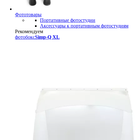
Фототовары
Портативные фотостудии
Аксессуары к портативным фотостудиям
Рекомендуем
фотобокс
Simp-Q XL