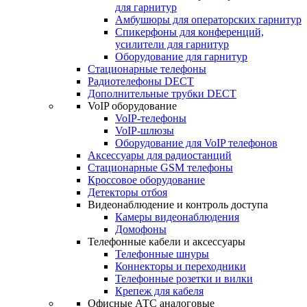
для гарнитур
Амбушюры для операторских гарнитур
Cпикерфоны для конференций,
усилители для гарнитур
Оборудование для гарнитур
Стационарные телефоны
Радиотелефоны DECT
Дополнительные трубки DECT
VoIP оборудование
VoIP-телефоны
VoIP-шлюзы
Оборудование для VoIP телефонов
Аксессуары для радиостанций
Стационарные GSM телефоны
Кроссовое оборудование
Детекторы отбоя
Видеонаблюдение и контроль доступа
Камеры видеонаблюдения
Домофоны
Телефонные кабели и аксессуары
Телефонные шнуры
Коннекторы и переходники
Телефонные розетки и вилки
Крепеж для кабеля
Офисные АТС аналоговые