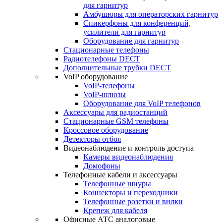
для гарнитур
Амбушюры для операторских гарнитур
Cпикерфоны для конференций,
усилители для гарнитур
Оборудование для гарнитур
Стационарные телефоны
Радиотелефоны DECT
Дополнительные трубки DECT
VoIP оборудование
VoIP-телефоны
VoIP-шлюзы
Оборудование для VoIP телефонов
Аксессуары для радиостанций
Стационарные GSM телефоны
Кроссовое оборудование
Детекторы отбоя
Видеонаблюдение и контроль доступа
Камеры видеонаблюдения
Домофоны
Телефонные кабели и аксессуары
Телефонные шнуры
Коннекторы и переходники
Телефонные розетки и вилки
Крепеж для кабеля
Офисные АТС аналоговые