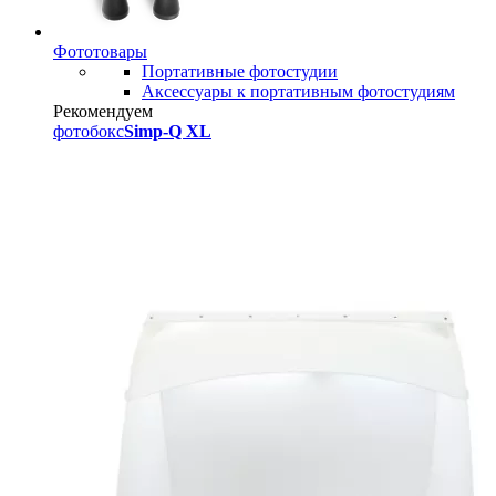
Фототовары
Портативные фотостудии
Аксессуары к портативным фотостудиям
Рекомендуем
фотобокс
Simp-Q XL