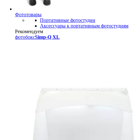
Фототовары
Портативные фотостудии
Аксессуары к портативным фотостудиям
Рекомендуем
фотобокс
Simp-Q XL