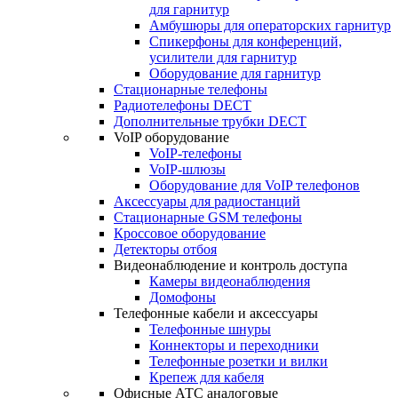
для гарнитур
Амбушюры для операторских гарнитур
Cпикерфоны для конференций,
усилители для гарнитур
Оборудование для гарнитур
Стационарные телефоны
Радиотелефоны DECT
Дополнительные трубки DECT
VoIP оборудование
VoIP-телефоны
VoIP-шлюзы
Оборудование для VoIP телефонов
Аксессуары для радиостанций
Стационарные GSM телефоны
Кроссовое оборудование
Детекторы отбоя
Видеонаблюдение и контроль доступа
Камеры видеонаблюдения
Домофоны
Телефонные кабели и аксессуары
Телефонные шнуры
Коннекторы и переходники
Телефонные розетки и вилки
Крепеж для кабеля
Офисные АТС аналоговые