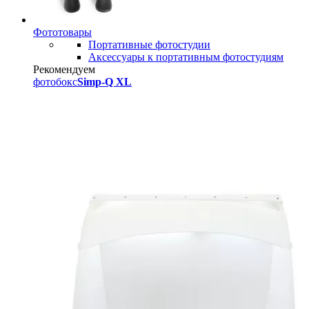
Фототовары
Портативные фотостудии
Аксессуары к портативным фотостудиям
Рекомендуем
фотобокс
Simp-Q XL