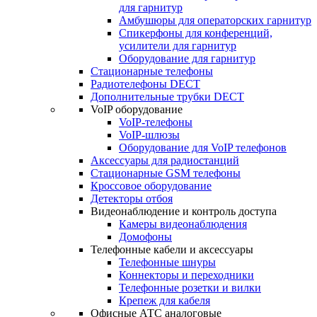
для гарнитур
Амбушюры для операторских гарнитур
Cпикерфоны для конференций,
усилители для гарнитур
Оборудование для гарнитур
Стационарные телефоны
Радиотелефоны DECT
Дополнительные трубки DECT
VoIP оборудование
VoIP-телефоны
VoIP-шлюзы
Оборудование для VoIP телефонов
Аксессуары для радиостанций
Стационарные GSM телефоны
Кроссовое оборудование
Детекторы отбоя
Видеонаблюдение и контроль доступа
Камеры видеонаблюдения
Домофоны
Телефонные кабели и аксессуары
Телефонные шнуры
Коннекторы и переходники
Телефонные розетки и вилки
Крепеж для кабеля
Офисные АТС аналоговые