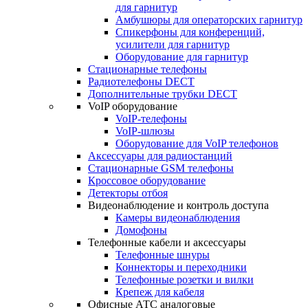
для гарнитур
Амбушюры для операторских гарнитур
Cпикерфоны для конференций,
усилители для гарнитур
Оборудование для гарнитур
Стационарные телефоны
Радиотелефоны DECT
Дополнительные трубки DECT
VoIP оборудование
VoIP-телефоны
VoIP-шлюзы
Оборудование для VoIP телефонов
Аксессуары для радиостанций
Стационарные GSM телефоны
Кроссовое оборудование
Детекторы отбоя
Видеонаблюдение и контроль доступа
Камеры видеонаблюдения
Домофоны
Телефонные кабели и аксессуары
Телефонные шнуры
Коннекторы и переходники
Телефонные розетки и вилки
Крепеж для кабеля
Офисные АТС аналоговые