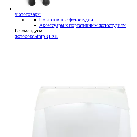
Фототовары
Портативные фотостудии
Аксессуары к портативным фотостудиям
Рекомендуем
фотобокс
Simp-Q XL