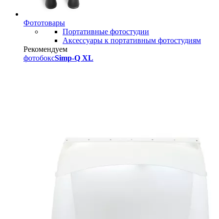
Фототовары
Портативные фотостудии
Аксессуары к портативным фотостудиям
Рекомендуем
фотобокс
Simp-Q XL