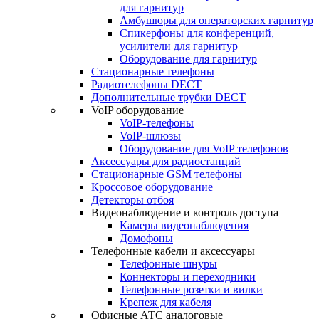
для гарнитур
Амбушюры для операторских гарнитур
Cпикерфоны для конференций,
усилители для гарнитур
Оборудование для гарнитур
Стационарные телефоны
Радиотелефоны DECT
Дополнительные трубки DECT
VoIP оборудование
VoIP-телефоны
VoIP-шлюзы
Оборудование для VoIP телефонов
Аксессуары для радиостанций
Стационарные GSM телефоны
Кроссовое оборудование
Детекторы отбоя
Видеонаблюдение и контроль доступа
Камеры видеонаблюдения
Домофоны
Телефонные кабели и аксессуары
Телефонные шнуры
Коннекторы и переходники
Телефонные розетки и вилки
Крепеж для кабеля
Офисные АТС аналоговые