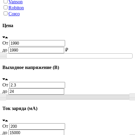
Vanson
Robiton
Союз
Цена
От
до
₽
Выходное напряжение (В)
От
до
Ток заряда (мА)
От
до