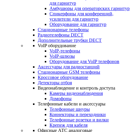
для гарнитур
Амбушюры для операторских гарнитур
Cпикерфоны для конференций,
усилители для гарнитур
Оборудование для гарнитур
Стационарные телефоны
Радиотелефоны DECT
Дополнительные трубки DECT
VoIP оборудование
VoIP-телефоны
VoIP-шлюзы
Оборудование для VoIP телефонов
Аксессуары для радиостанций
Стационарные GSM телефоны
Кроссовое оборудование
Детекторы отбоя
Видеонаблюдение и контроль доступа
Камеры видеонаблюдения
Домофоны
Телефонные кабели и аксессуары
Телефонные шнуры
Коннекторы и переходники
Телефонные розетки и вилки
Крепеж для кабеля
Офисные АТС аналоговые