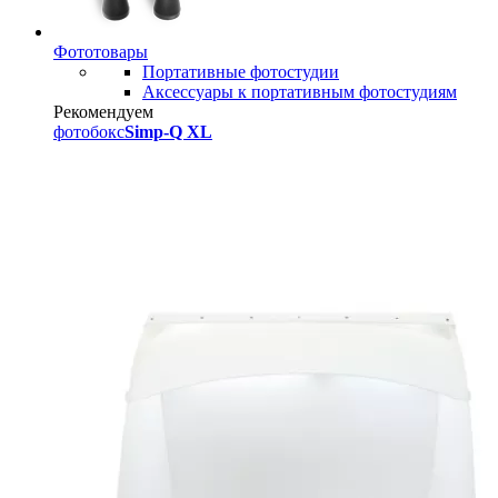
Фототовары
Портативные фотостудии
Аксессуары к портативным фотостудиям
Рекомендуем
фотобокс
Simp-Q XL