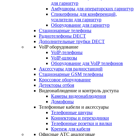
для гарнитур
Амбушюры для операторских гарнитур
Cпикерфоны для конференций,
усилители для гарнитур
Оборудование для гарнитур
Стационарные телефоны
Радиотелефоны DECT
Дополнительные трубки DECT
VoIP оборудование
VoIP-телефоны
VoIP-шлюзы
Оборудование для VoIP телефонов
Аксессуары для радиостанций
Стационарные GSM телефоны
Кроссовое оборудование
Детекторы отбоя
Видеонаблюдение и контроль доступа
Камеры видеонаблюдения
Домофоны
Телефонные кабели и аксессуары
Телефонные шнуры
Коннекторы и переходники
Телефонные розетки и вилки
Крепеж для кабеля
Офисные АТС аналоговые