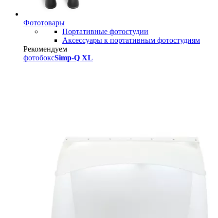
Фототовары
Портативные фотостудии
Аксессуары к портативным фотостудиям
Рекомендуем
фотобокс
Simp-Q XL