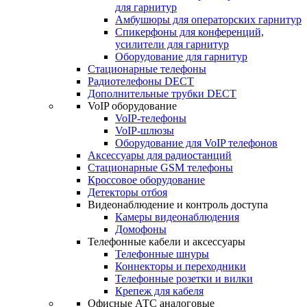
для гарнитур
Амбушюры для операторских гарнитур
Cпикерфоны для конференций,
усилители для гарнитур
Оборудование для гарнитур
Стационарные телефоны
Радиотелефоны DECT
Дополнительные трубки DECT
VoIP оборудование
VoIP-телефоны
VoIP-шлюзы
Оборудование для VoIP телефонов
Аксессуары для радиостанций
Стационарные GSM телефоны
Кроссовое оборудование
Детекторы отбоя
Видеонаблюдение и контроль доступа
Камеры видеонаблюдения
Домофоны
Телефонные кабели и аксессуары
Телефонные шнуры
Коннекторы и переходники
Телефонные розетки и вилки
Крепеж для кабеля
Офисные АТС аналоговые