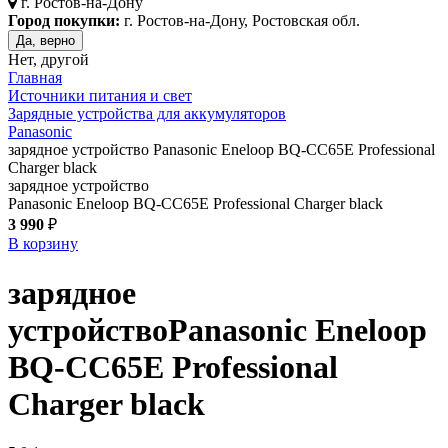
г.
Ростов-на-Дону
Город покупки:
г. Ростов-на-Дону, Ростовская обл.
Да, верно
Нет, другой
Главная
Источники питания и свет
Зарядные устройства для аккумуляторов
Panasonic
зарядное устройство Panasonic Eneloop BQ-CC65E Professional
Charger black
зарядное устройство
Panasonic Eneloop BQ-CC65E Professional Charger black
3 990
₽
В корзину
зарядное
устройство
Panasonic Eneloop
BQ-CC65E Professional
Charger
black