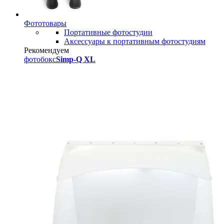
Фототовары
Портативные фотостудии
Аксессуары к портативным фотостудиям
Рекомендуем
фотобокс
Simp-Q XL