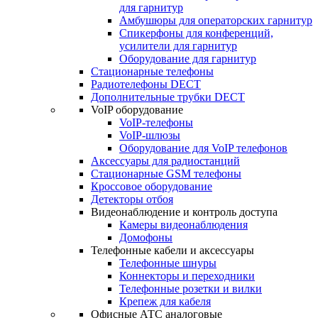
для гарнитур
Амбушюры для операторских гарнитур
Cпикерфоны для конференций,
усилители для гарнитур
Оборудование для гарнитур
Стационарные телефоны
Радиотелефоны DECT
Дополнительные трубки DECT
VoIP оборудование
VoIP-телефоны
VoIP-шлюзы
Оборудование для VoIP телефонов
Аксессуары для радиостанций
Стационарные GSM телефоны
Кроссовое оборудование
Детекторы отбоя
Видеонаблюдение и контроль доступа
Камеры видеонаблюдения
Домофоны
Телефонные кабели и аксессуары
Телефонные шнуры
Коннекторы и переходники
Телефонные розетки и вилки
Крепеж для кабеля
Офисные АТС аналоговые