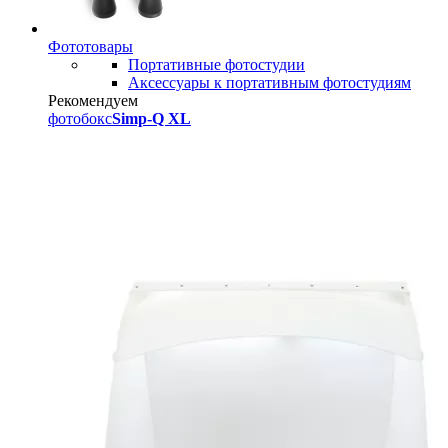
Фототовары
Портативные фотостудии
Аксессуары к портативным фотостудиям
Рекомендуем
фотобокс
Simp-Q XL