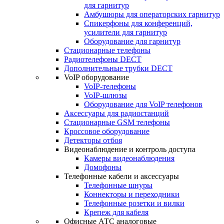
для гарнитур
Амбушюры для операторских гарнитур
Cпикерфоны для конференций,
усилители для гарнитур
Оборудование для гарнитур
Стационарные телефоны
Радиотелефоны DECT
Дополнительные трубки DECT
VoIP оборудование
VoIP-телефоны
VoIP-шлюзы
Оборудование для VoIP телефонов
Аксессуары для радиостанций
Стационарные GSM телефоны
Кроссовое оборудование
Детекторы отбоя
Видеонаблюдение и контроль доступа
Камеры видеонаблюдения
Домофоны
Телефонные кабели и аксессуары
Телефонные шнуры
Коннекторы и переходники
Телефонные розетки и вилки
Крепеж для кабеля
Офисные АТС аналоговые