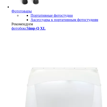
Фототовары
Портативные фотостудии
Аксессуары к портативным фотостудиям
Рекомендуем
фотобокс
Simp-Q XL