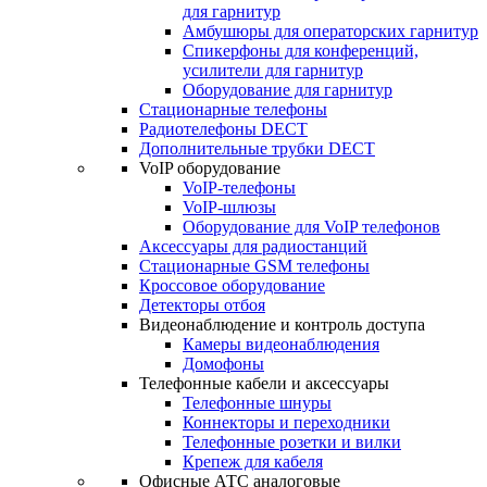
для гарнитур
Амбушюры для операторских гарнитур
Cпикерфоны для конференций,
усилители для гарнитур
Оборудование для гарнитур
Стационарные телефоны
Радиотелефоны DECT
Дополнительные трубки DECT
VoIP оборудование
VoIP-телефоны
VoIP-шлюзы
Оборудование для VoIP телефонов
Аксессуары для радиостанций
Стационарные GSM телефоны
Кроссовое оборудование
Детекторы отбоя
Видеонаблюдение и контроль доступа
Камеры видеонаблюдения
Домофоны
Телефонные кабели и аксессуары
Телефонные шнуры
Коннекторы и переходники
Телефонные розетки и вилки
Крепеж для кабеля
Офисные АТС аналоговые