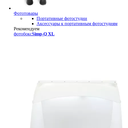
Фототовары
Портативные фотостудии
Аксессуары к портативным фотостудиям
Рекомендуем
фотобокс
Simp-Q XL