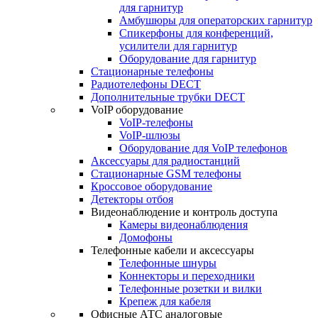
для гарнитур
Амбушюры для операторских гарнитур
Cпикерфоны для конференций,
усилители для гарнитур
Оборудование для гарнитур
Стационарные телефоны
Радиотелефоны DECT
Дополнительные трубки DECT
VoIP оборудование
VoIP-телефоны
VoIP-шлюзы
Оборудование для VoIP телефонов
Аксессуары для радиостанций
Стационарные GSM телефоны
Кроссовое оборудование
Детекторы отбоя
Видеонаблюдение и контроль доступа
Камеры видеонаблюдения
Домофоны
Телефонные кабели и аксессуары
Телефонные шнуры
Коннекторы и переходники
Телефонные розетки и вилки
Крепеж для кабеля
Офисные АТС аналоговые