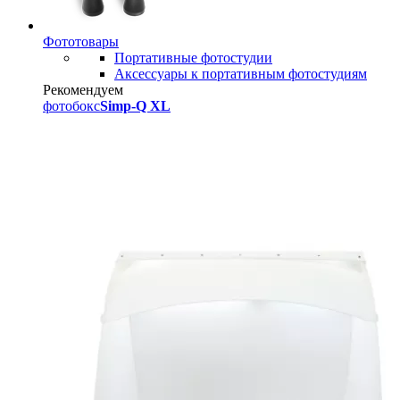
Фототовары
Портативные фотостудии
Аксессуары к портативным фотостудиям
Рекомендуем
фотобокс
Simp-Q XL