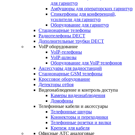
для гарнитур
Амбушюры для операторских гарнитур
Cпикерфоны для конференций,
усилители для гарнитур
Оборудование для гарнитур
Стационарные телефоны
Радиотелефоны DECT
Дополнительные трубки DECT
VoIP оборудование
VoIP-телефоны
VoIP-шлюзы
Оборудование для VoIP телефонов
Аксессуары для радиостанций
Стационарные GSM телефоны
Кроссовое оборудование
Детекторы отбоя
Видеонаблюдение и контроль доступа
Камеры видеонаблюдения
Домофоны
Телефонные кабели и аксессуары
Телефонные шнуры
Коннекторы и переходники
Телефонные розетки и вилки
Крепеж для кабеля
Офисные АТС аналоговые