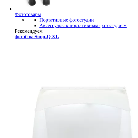
Фототовары
Портативные фотостудии
Аксессуары к портативным фотостудиям
Рекомендуем
фотобокс
Simp-Q XL