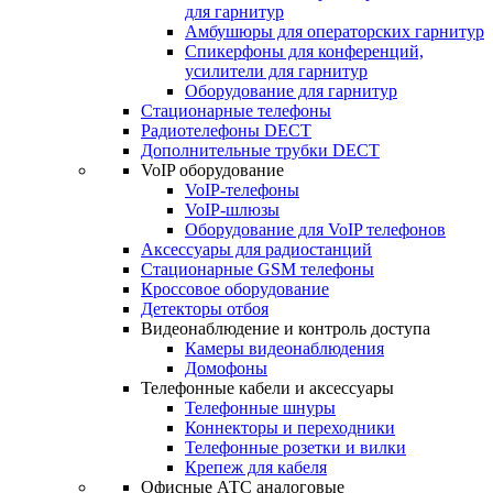
для гарнитур
Амбушюры для операторских гарнитур
Cпикерфоны для конференций,
усилители для гарнитур
Оборудование для гарнитур
Стационарные телефоны
Радиотелефоны DECT
Дополнительные трубки DECT
VoIP оборудование
VoIP-телефоны
VoIP-шлюзы
Оборудование для VoIP телефонов
Аксессуары для радиостанций
Стационарные GSM телефоны
Кроссовое оборудование
Детекторы отбоя
Видеонаблюдение и контроль доступа
Камеры видеонаблюдения
Домофоны
Телефонные кабели и аксессуары
Телефонные шнуры
Коннекторы и переходники
Телефонные розетки и вилки
Крепеж для кабеля
Офисные АТС аналоговые