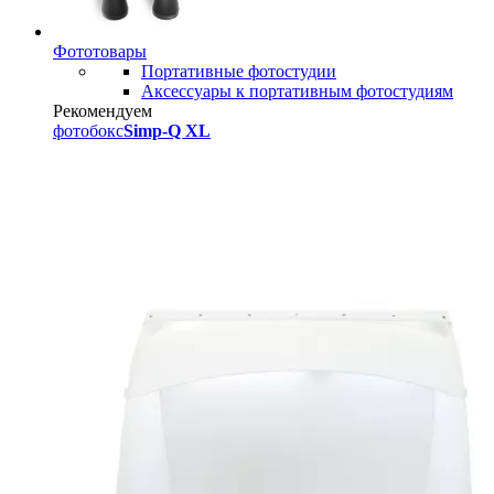
Фототовары
Портативные фотостудии
Аксессуары к портативным фотостудиям
Рекомендуем
фотобокс
Simp-Q XL