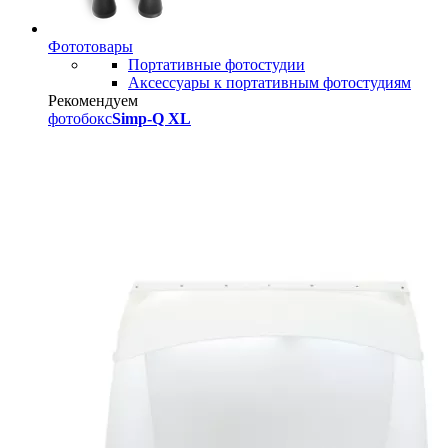
Фототовары
Портативные фотостудии
Аксессуары к портативным фотостудиям
Рекомендуем
фотобокс
Simp-Q XL