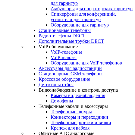
для гарнитур
Амбушюры для операторских гарнитур
Cпикерфоны для конференций,
усилители для гарнитур
Оборудование для гарнитур
Стационарные телефоны
Радиотелефоны DECT
Дополнительные трубки DECT
VoIP оборудование
VoIP-телефоны
VoIP-шлюзы
Оборудование для VoIP телефонов
Аксессуары для радиостанций
Стационарные GSM телефоны
Кроссовое оборудование
Детекторы отбоя
Видеонаблюдение и контроль доступа
Камеры видеонаблюдения
Домофоны
Телефонные кабели и аксессуары
Телефонные шнуры
Коннекторы и переходники
Телефонные розетки и вилки
Крепеж для кабеля
Офисные АТС аналоговые