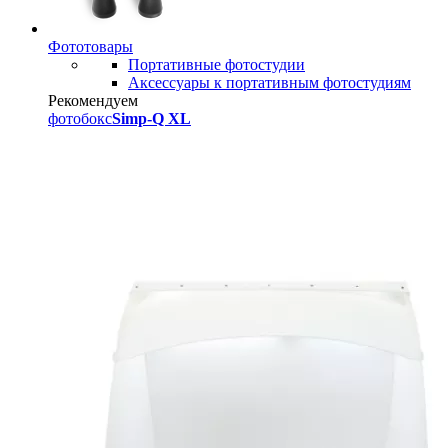
Фототовары
Портативные фотостудии
Аксессуары к портативным фотостудиям
Рекомендуем
фотобокс
Simp-Q XL