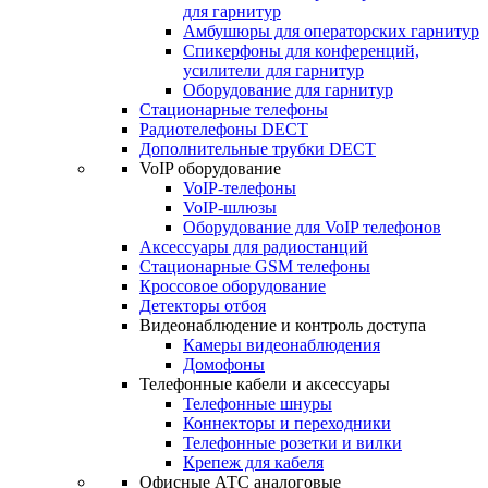
для гарнитур
Амбушюры для операторских гарнитур
Cпикерфоны для конференций,
усилители для гарнитур
Оборудование для гарнитур
Стационарные телефоны
Радиотелефоны DECT
Дополнительные трубки DECT
VoIP оборудование
VoIP-телефоны
VoIP-шлюзы
Оборудование для VoIP телефонов
Аксессуары для радиостанций
Стационарные GSM телефоны
Кроссовое оборудование
Детекторы отбоя
Видеонаблюдение и контроль доступа
Камеры видеонаблюдения
Домофоны
Телефонные кабели и аксессуары
Телефонные шнуры
Коннекторы и переходники
Телефонные розетки и вилки
Крепеж для кабеля
Офисные АТС аналоговые