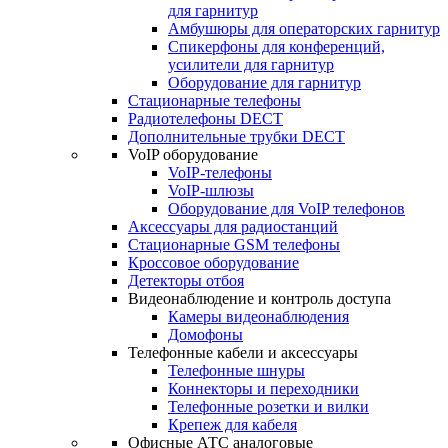
для гарнитур
Амбушюры для операторских гарнитур
Cпикерфоны для конференций,
усилители для гарнитур
Оборудование для гарнитур
Стационарные телефоны
Радиотелефоны DECT
Дополнительные трубки DECT
VoIP оборудование
VoIP-телефоны
VoIP-шлюзы
Оборудование для VoIP телефонов
Аксессуары для радиостанций
Стационарные GSM телефоны
Кроссовое оборудование
Детекторы отбоя
Видеонаблюдение и контроль доступа
Камеры видеонаблюдения
Домофоны
Телефонные кабели и аксессуары
Телефонные шнуры
Коннекторы и переходники
Телефонные розетки и вилки
Крепеж для кабеля
Офисные АТС аналоговые