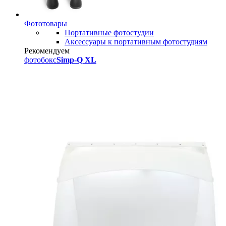
Фототовары
Портативные фотостудии
Аксессуары к портативным фотостудиям
Рекомендуем
фотобокс
Simp-Q XL