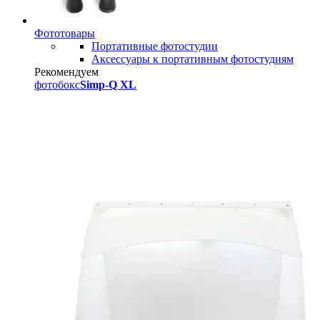
Фототовары
Портативные фотостудии
Аксессуары к портативным фотостудиям
Рекомендуем
фотобокс
Simp-Q XL