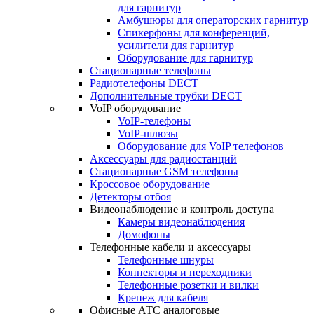
для гарнитур
Амбушюры для операторских гарнитур
Cпикерфоны для конференций,
усилители для гарнитур
Оборудование для гарнитур
Стационарные телефоны
Радиотелефоны DECT
Дополнительные трубки DECT
VoIP оборудование
VoIP-телефоны
VoIP-шлюзы
Оборудование для VoIP телефонов
Аксессуары для радиостанций
Стационарные GSM телефоны
Кроссовое оборудование
Детекторы отбоя
Видеонаблюдение и контроль доступа
Камеры видеонаблюдения
Домофоны
Телефонные кабели и аксессуары
Телефонные шнуры
Коннекторы и переходники
Телефонные розетки и вилки
Крепеж для кабеля
Офисные АТС аналоговые