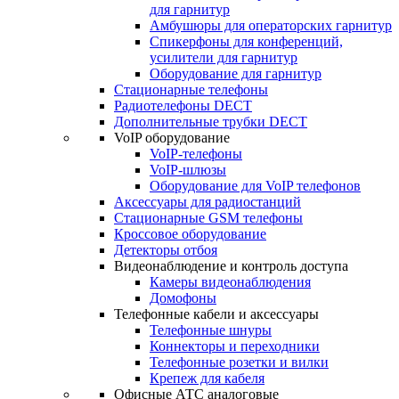
для гарнитур
Амбушюры для операторских гарнитур
Cпикерфоны для конференций,
усилители для гарнитур
Оборудование для гарнитур
Стационарные телефоны
Радиотелефоны DECT
Дополнительные трубки DECT
VoIP оборудование
VoIP-телефоны
VoIP-шлюзы
Оборудование для VoIP телефонов
Аксессуары для радиостанций
Стационарные GSM телефоны
Кроссовое оборудование
Детекторы отбоя
Видеонаблюдение и контроль доступа
Камеры видеонаблюдения
Домофоны
Телефонные кабели и аксессуары
Телефонные шнуры
Коннекторы и переходники
Телефонные розетки и вилки
Крепеж для кабеля
Офисные АТС аналоговые