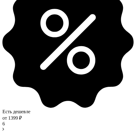
Есть дешевле
от
1399
₽
6