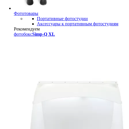
Фототовары
Портативные фотостудии
Аксессуары к портативным фотостудиям
Рекомендуем
фотобокс
Simp-Q XL