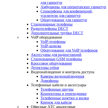
для гарнитур
Амбушюры для операторских гарнитур
Cпикерфоны для конференций,
усилители для гарнитур
Оборудование для гарнитур
Стационарные телефоны
Радиотелефоны DECT
Дополнительные трубки DECT
VoIP оборудование
VoIP-телефоны
VoIP-шлюзы
Оборудование для VoIP телефонов
Аксессуары для радиостанций
Стационарные GSM телефоны
Кроссовое оборудование
Детекторы отбоя
Видеонаблюдение и контроль доступа
Камеры видеонаблюдения
Домофоны
Телефонные кабели и аксессуары
Телефонные шнуры
Коннекторы и переходники
Телефонные розетки и вилки
Крепеж для кабеля
Офисные АТС аналоговые