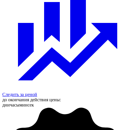
Следить за ценой
до окончания действия цены:
дни
часы
мин
сек