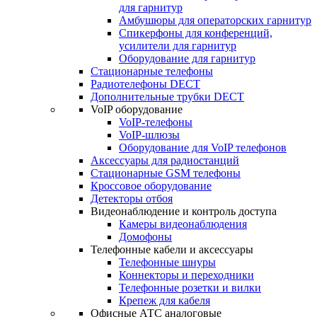
для гарнитур
Амбушюры для операторских гарнитур
Cпикерфоны для конференций,
усилители для гарнитур
Оборудование для гарнитур
Стационарные телефоны
Радиотелефоны DECT
Дополнительные трубки DECT
VoIP оборудование
VoIP-телефоны
VoIP-шлюзы
Оборудование для VoIP телефонов
Аксессуары для радиостанций
Стационарные GSM телефоны
Кроссовое оборудование
Детекторы отбоя
Видеонаблюдение и контроль доступа
Камеры видеонаблюдения
Домофоны
Телефонные кабели и аксессуары
Телефонные шнуры
Коннекторы и переходники
Телефонные розетки и вилки
Крепеж для кабеля
Офисные АТС аналоговые