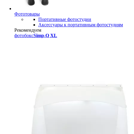
Фототовары
Портативные фотостудии
Аксессуары к портативным фотостудиям
Рекомендуем
фотобокс
Simp-Q XL