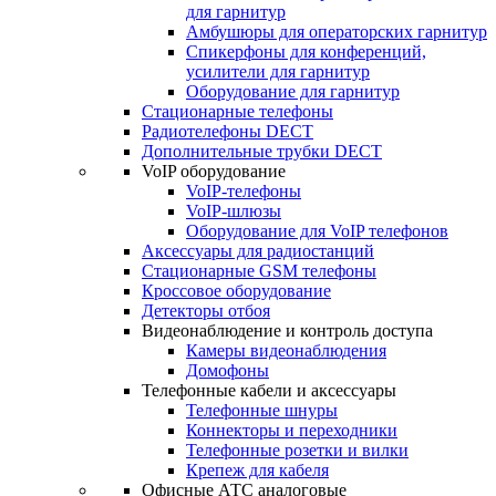
для гарнитур
Амбушюры для операторских гарнитур
Cпикерфоны для конференций,
усилители для гарнитур
Оборудование для гарнитур
Стационарные телефоны
Радиотелефоны DECT
Дополнительные трубки DECT
VoIP оборудование
VoIP-телефоны
VoIP-шлюзы
Оборудование для VoIP телефонов
Аксессуары для радиостанций
Стационарные GSM телефоны
Кроссовое оборудование
Детекторы отбоя
Видеонаблюдение и контроль доступа
Камеры видеонаблюдения
Домофоны
Телефонные кабели и аксессуары
Телефонные шнуры
Коннекторы и переходники
Телефонные розетки и вилки
Крепеж для кабеля
Офисные АТС аналоговые