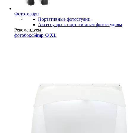
Фототовары
Портативные фотостудии
Аксессуары к портативным фотостудиям
Рекомендуем
фотобокс
Simp-Q XL