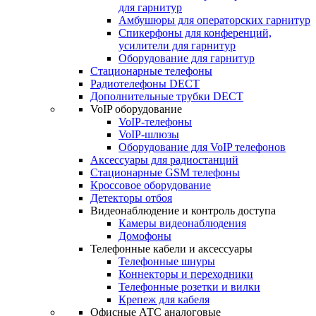
для гарнитур
Амбушюры для операторских гарнитур
Cпикерфоны для конференций,
усилители для гарнитур
Оборудование для гарнитур
Стационарные телефоны
Радиотелефоны DECT
Дополнительные трубки DECT
VoIP оборудование
VoIP-телефоны
VoIP-шлюзы
Оборудование для VoIP телефонов
Аксессуары для радиостанций
Стационарные GSM телефоны
Кроссовое оборудование
Детекторы отбоя
Видеонаблюдение и контроль доступа
Камеры видеонаблюдения
Домофоны
Телефонные кабели и аксессуары
Телефонные шнуры
Коннекторы и переходники
Телефонные розетки и вилки
Крепеж для кабеля
Офисные АТС аналоговые