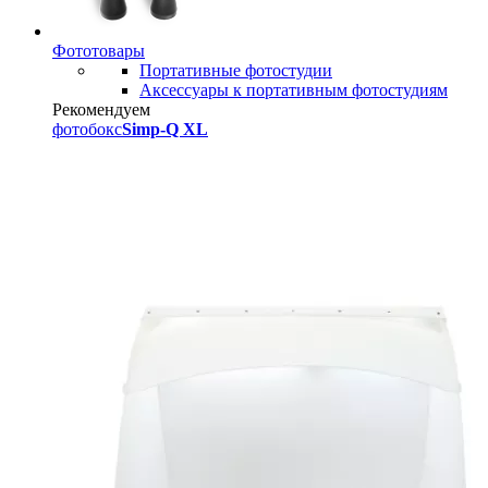
Фототовары
Портативные фотостудии
Аксессуары к портативным фотостудиям
Рекомендуем
фотобокс
Simp-Q XL