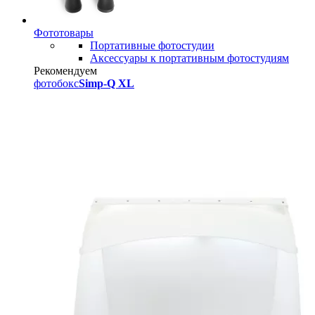
Фототовары
Портативные фотостудии
Аксессуары к портативным фотостудиям
Рекомендуем
фотобокс
Simp-Q XL