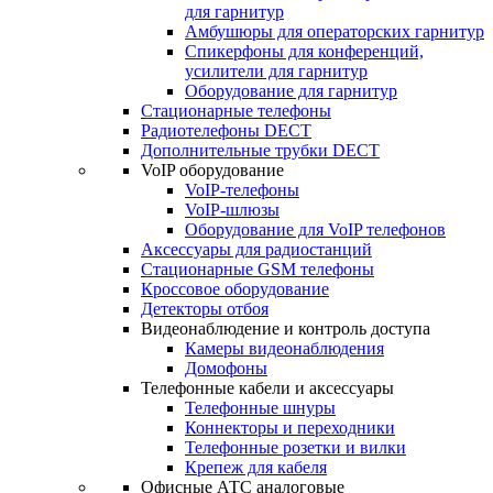
для гарнитур
Амбушюры для операторских гарнитур
Cпикерфоны для конференций,
усилители для гарнитур
Оборудование для гарнитур
Стационарные телефоны
Радиотелефоны DECT
Дополнительные трубки DECT
VoIP оборудование
VoIP-телефоны
VoIP-шлюзы
Оборудование для VoIP телефонов
Аксессуары для радиостанций
Стационарные GSM телефоны
Кроссовое оборудование
Детекторы отбоя
Видеонаблюдение и контроль доступа
Камеры видеонаблюдения
Домофоны
Телефонные кабели и аксессуары
Телефонные шнуры
Коннекторы и переходники
Телефонные розетки и вилки
Крепеж для кабеля
Офисные АТС аналоговые