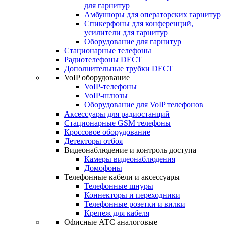
для гарнитур
Амбушюры для операторских гарнитур
Cпикерфоны для конференций,
усилители для гарнитур
Оборудование для гарнитур
Стационарные телефоны
Радиотелефоны DECT
Дополнительные трубки DECT
VoIP оборудование
VoIP-телефоны
VoIP-шлюзы
Оборудование для VoIP телефонов
Аксессуары для радиостанций
Стационарные GSM телефоны
Кроссовое оборудование
Детекторы отбоя
Видеонаблюдение и контроль доступа
Камеры видеонаблюдения
Домофоны
Телефонные кабели и аксессуары
Телефонные шнуры
Коннекторы и переходники
Телефонные розетки и вилки
Крепеж для кабеля
Офисные АТС аналоговые