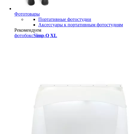
Фототовары
Портативные фотостудии
Аксессуары к портативным фотостудиям
Рекомендуем
фотобокс
Simp-Q XL