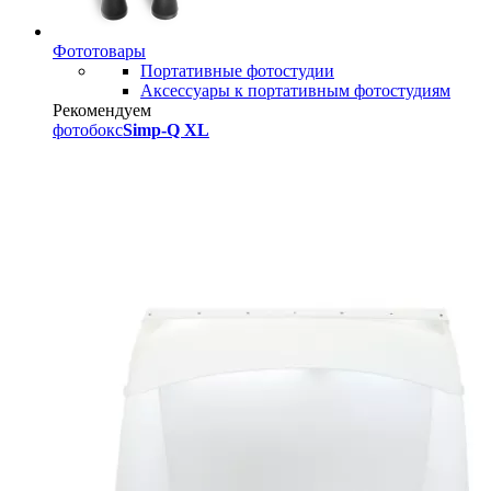
Фототовары
Портативные фотостудии
Аксессуары к портативным фотостудиям
Рекомендуем
фотобокс
Simp-Q XL