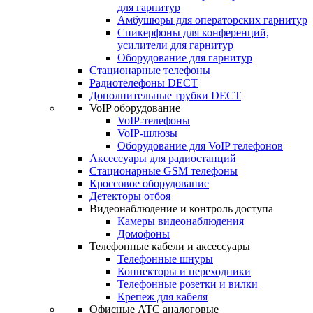
для гарнитур
Амбушюры для операторских гарнитур
Cпикерфоны для конференций,
усилители для гарнитур
Оборудование для гарнитур
Стационарные телефоны
Радиотелефоны DECT
Дополнительные трубки DECT
VoIP оборудование
VoIP-телефоны
VoIP-шлюзы
Оборудование для VoIP телефонов
Аксессуары для радиостанций
Стационарные GSM телефоны
Кроссовое оборудование
Детекторы отбоя
Видеонаблюдение и контроль доступа
Камеры видеонаблюдения
Домофоны
Телефонные кабели и аксессуары
Телефонные шнуры
Коннекторы и переходники
Телефонные розетки и вилки
Крепеж для кабеля
Офисные АТС аналоговые