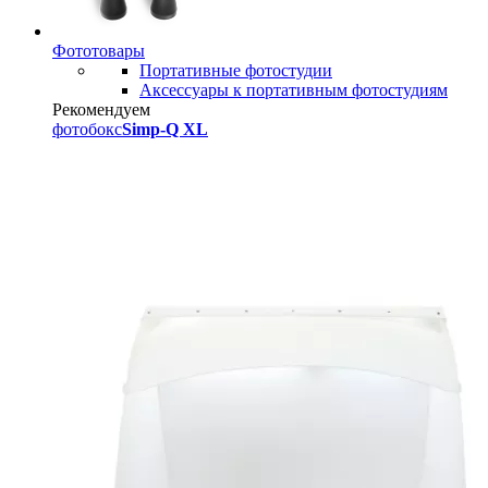
Фототовары
Портативные фотостудии
Аксессуары к портативным фотостудиям
Рекомендуем
фотобокс
Simp-Q XL