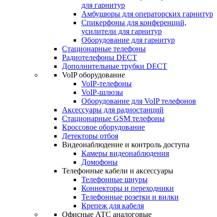
для гарнитур
Амбушюры для операторских гарнитур
Cпикерфоны для конференций,
усилители для гарнитур
Оборудование для гарнитур
Стационарные телефоны
Радиотелефоны DECT
Дополнительные трубки DECT
VoIP оборудование
VoIP-телефоны
VoIP-шлюзы
Оборудование для VoIP телефонов
Аксессуары для радиостанций
Стационарные GSM телефоны
Кроссовое оборудование
Детекторы отбоя
Видеонаблюдение и контроль доступа
Камеры видеонаблюдения
Домофоны
Телефонные кабели и аксессуары
Телефонные шнуры
Коннекторы и переходники
Телефонные розетки и вилки
Крепеж для кабеля
Офисные АТС аналоговые