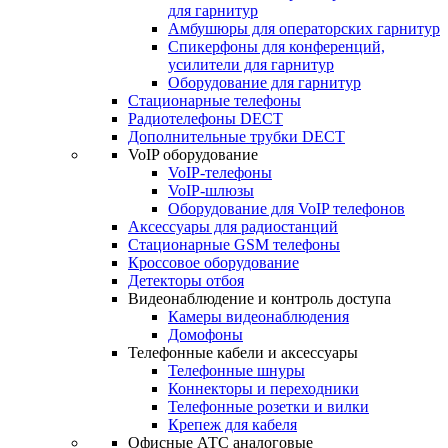
для гарнитур
Амбушюры для операторских гарнитур
Cпикерфоны для конференций,
усилители для гарнитур
Оборудование для гарнитур
Стационарные телефоны
Радиотелефоны DECT
Дополнительные трубки DECT
VoIP оборудование
VoIP-телефоны
VoIP-шлюзы
Оборудование для VoIP телефонов
Аксессуары для радиостанций
Стационарные GSM телефоны
Кроссовое оборудование
Детекторы отбоя
Видеонаблюдение и контроль доступа
Камеры видеонаблюдения
Домофоны
Телефонные кабели и аксессуары
Телефонные шнуры
Коннекторы и переходники
Телефонные розетки и вилки
Крепеж для кабеля
Офисные АТС аналоговые