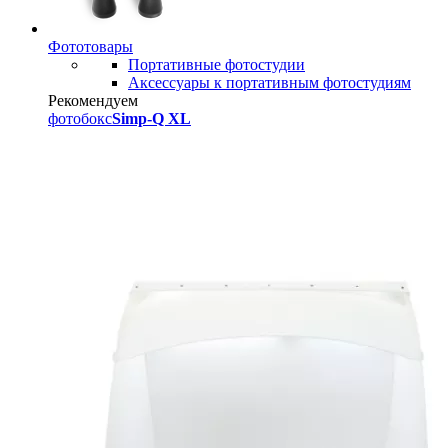
Фототовары
Портативные фотостудии
Аксессуары к портативным фотостудиям
Рекомендуем
фотобокс
Simp-Q XL