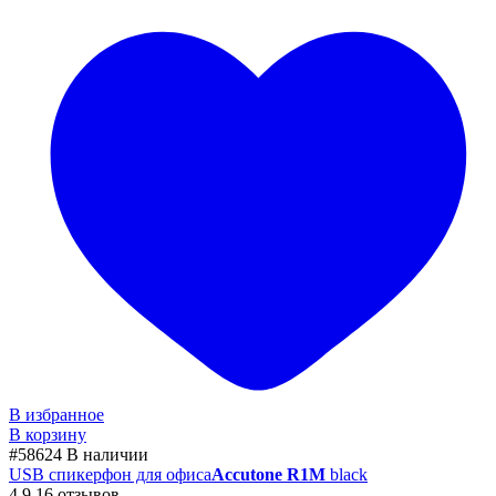
В избранное
В корзину
#58624
В наличии
USB спикерфон для офиса
Accutone R1M
black
4.9
16 отзывов