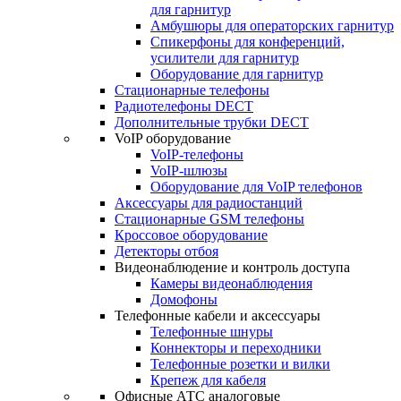
для гарнитур
Амбушюры для операторских гарнитур
Cпикерфоны для конференций,
усилители для гарнитур
Оборудование для гарнитур
Стационарные телефоны
Радиотелефоны DECT
Дополнительные трубки DECT
VoIP оборудование
VoIP-телефоны
VoIP-шлюзы
Оборудование для VoIP телефонов
Аксессуары для радиостанций
Стационарные GSM телефоны
Кроссовое оборудование
Детекторы отбоя
Видеонаблюдение и контроль доступа
Камеры видеонаблюдения
Домофоны
Телефонные кабели и аксессуары
Телефонные шнуры
Коннекторы и переходники
Телефонные розетки и вилки
Крепеж для кабеля
Офисные АТС аналоговые