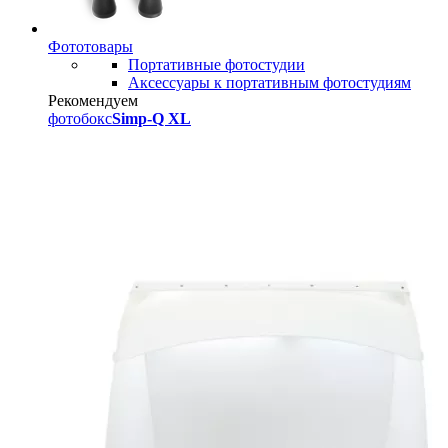
Фототовары
Портативные фотостудии
Аксессуары к портативным фотостудиям
Рекомендуем
фотобокс
Simp-Q XL