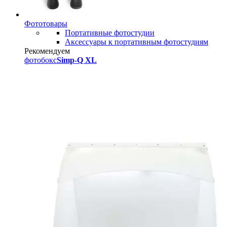
Фототовары
Портативные фотостудии
Аксессуары к портативным фотостудиям
Рекомендуем
фотобокс
Simp-Q XL