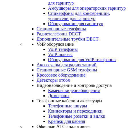
для гарнитур
Амбушюры для операторских гарнитур
Cпикерфоны для конференций,
усилители для гарнитур
Оборудование для гарнитур
Стационарные телефоны
Радиотелефоны DECT
Дополнительные трубки DECT
VoIP оборудование
VoIP-телефоны
VoIP-шлюзы
Оборудование для VoIP телефонов
Аксессуары для радиостанций
Стационарные GSM телефоны
Кроссовое оборудование
Детекторы отбоя
Видеонаблюдение и контроль доступа
Камеры видеонаблюдения
Домофоны
Телефонные кабели и аксессуары
Телефонные шнуры
Коннекторы и переходники
Телефонные розетки и вилки
Крепеж для кабеля
Офисные АТС аналоговые