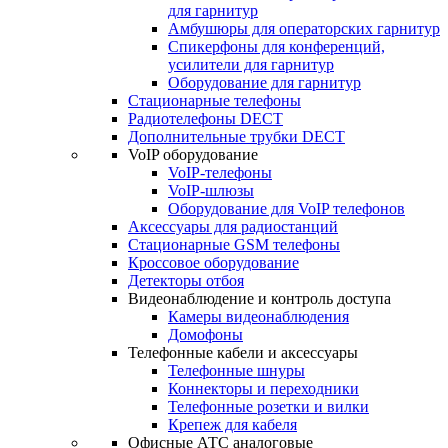
для гарнитур
Амбушюры для операторских гарнитур
Cпикерфоны для конференций,
усилители для гарнитур
Оборудование для гарнитур
Стационарные телефоны
Радиотелефоны DECT
Дополнительные трубки DECT
VoIP оборудование
VoIP-телефоны
VoIP-шлюзы
Оборудование для VoIP телефонов
Аксессуары для радиостанций
Стационарные GSM телефоны
Кроссовое оборудование
Детекторы отбоя
Видеонаблюдение и контроль доступа
Камеры видеонаблюдения
Домофоны
Телефонные кабели и аксессуары
Телефонные шнуры
Коннекторы и переходники
Телефонные розетки и вилки
Крепеж для кабеля
Офисные АТС аналоговые