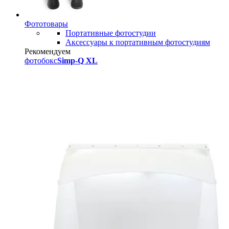
Фототовары
Портативные фотостудии
Аксессуары к портативным фотостудиям
Рекомендуем
фотобокс
Simp-Q XL