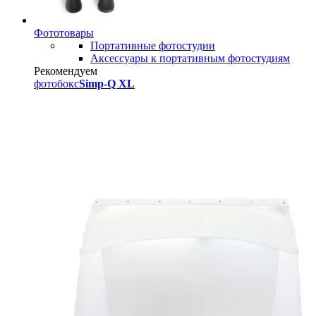
Фототовары
Портативные фотостудии
Аксессуары к портативным фотостудиям
Рекомендуем
фотобокс
Simp-Q XL