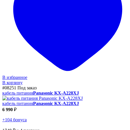
В избранное
В корзину
#08251
Под заказ
кабель питания
Panasonic KX-A228XJ
кабель питания
Panasonic KX-A228XJ
6 990
₽
+104 бонуса