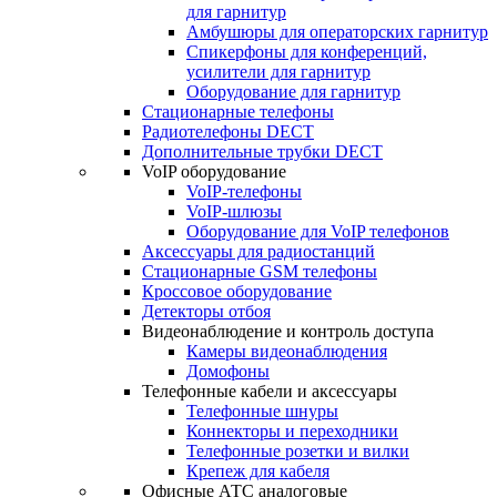
для гарнитур
Амбушюры для операторских гарнитур
Cпикерфоны для конференций,
усилители для гарнитур
Оборудование для гарнитур
Стационарные телефоны
Радиотелефоны DECT
Дополнительные трубки DECT
VoIP оборудование
VoIP-телефоны
VoIP-шлюзы
Оборудование для VoIP телефонов
Аксессуары для радиостанций
Стационарные GSM телефоны
Кроссовое оборудование
Детекторы отбоя
Видеонаблюдение и контроль доступа
Камеры видеонаблюдения
Домофоны
Телефонные кабели и аксессуары
Телефонные шнуры
Коннекторы и переходники
Телефонные розетки и вилки
Крепеж для кабеля
Офисные АТС аналоговые