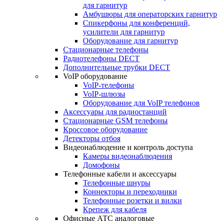
для гарнитур
Амбушюры для операторских гарнитур
Cпикерфоны для конференций,
усилители для гарнитур
Оборудование для гарнитур
Стационарные телефоны
Радиотелефоны DECT
Дополнительные трубки DECT
VoIP оборудование
VoIP-телефоны
VoIP-шлюзы
Оборудование для VoIP телефонов
Аксессуары для радиостанций
Стационарные GSM телефоны
Кроссовое оборудование
Детекторы отбоя
Видеонаблюдение и контроль доступа
Камеры видеонаблюдения
Домофоны
Телефонные кабели и аксессуары
Телефонные шнуры
Коннекторы и переходники
Телефонные розетки и вилки
Крепеж для кабеля
Офисные АТС аналоговые