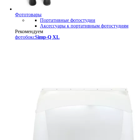
Фототовары
Портативные фотостудии
Аксессуары к портативным фотостудиям
Рекомендуем
фотобокс
Simp-Q XL