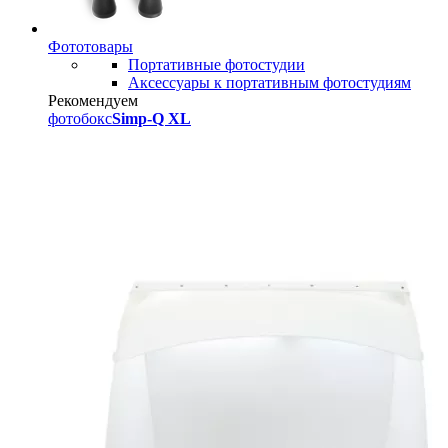
Фототовары
Портативные фотостудии
Аксессуары к портативным фотостудиям
Рекомендуем
фотобокс
Simp-Q XL