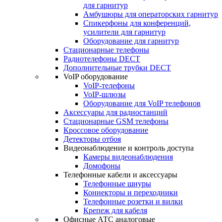
для гарнитур
Амбушюры для операторских гарнитур
Cпикерфоны для конференций,
усилители для гарнитур
Оборудование для гарнитур
Стационарные телефоны
Радиотелефоны DECT
Дополнительные трубки DECT
VoIP оборудование
VoIP-телефоны
VoIP-шлюзы
Оборудование для VoIP телефонов
Аксессуары для радиостанций
Стационарные GSM телефоны
Кроссовое оборудование
Детекторы отбоя
Видеонаблюдение и контроль доступа
Камеры видеонаблюдения
Домофоны
Телефонные кабели и аксессуары
Телефонные шнуры
Коннекторы и переходники
Телефонные розетки и вилки
Крепеж для кабеля
Офисные АТС аналоговые