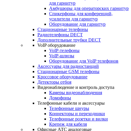
для гарнитур
Амбушюры для операторских гарнитур
Cпикерфоны для конференций,
усилители для гарнитур
Оборудование для гарнитур
Стационарные телефоны
Радиотелефоны DECT
Дополнительные трубки DECT
VoIP оборудование
VoIP-телефоны
VoIP-шлюзы
Оборудование для VoIP телефонов
Аксессуары для радиостанций
Стационарные GSM телефоны
Кроссовое оборудование
Детекторы отбоя
Видеонаблюдение и контроль доступа
Камеры видеонаблюдения
Домофоны
Телефонные кабели и аксессуары
Телефонные шнуры
Коннекторы и переходники
Телефонные розетки и вилки
Крепеж для кабеля
Офисные АТС аналоговые