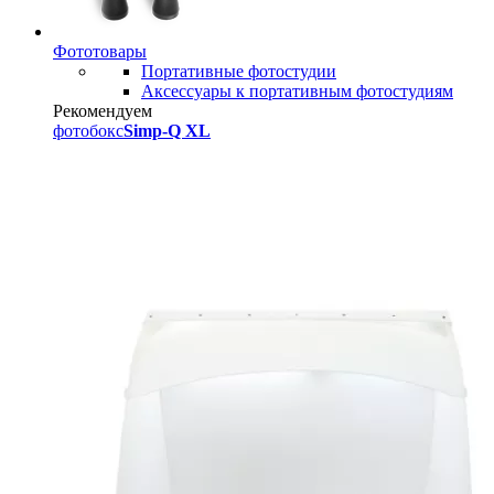
Фототовары
Портативные фотостудии
Аксессуары к портативным фотостудиям
Рекомендуем
фотобокс
Simp-Q XL