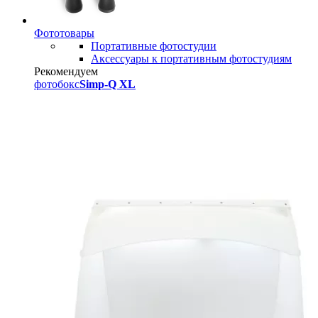
Фототовары
Портативные фотостудии
Аксессуары к портативным фотостудиям
Рекомендуем
фотобокс
Simp-Q XL