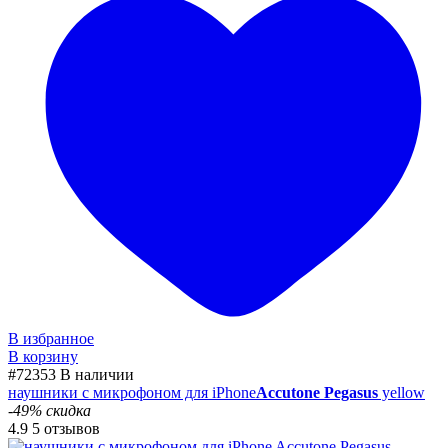
В избранное
В корзину
#72353
В наличии
наушники с микрофоном для iPhone
Accutone Pegasus
yellow
-49% скидка
4.9
5 отзывов