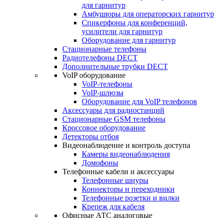
для гарнитур
Амбушюры для операторских гарнитур
Cпикерфоны для конференций,
усилители для гарнитур
Оборудование для гарнитур
Стационарные телефоны
Радиотелефоны DECT
Дополнительные трубки DECT
VoIP оборудование
VoIP-телефоны
VoIP-шлюзы
Оборудование для VoIP телефонов
Аксессуары для радиостанций
Стационарные GSM телефоны
Кроссовое оборудование
Детекторы отбоя
Видеонаблюдение и контроль доступа
Камеры видеонаблюдения
Домофоны
Телефонные кабели и аксессуары
Телефонные шнуры
Коннекторы и переходники
Телефонные розетки и вилки
Крепеж для кабеля
Офисные АТС аналоговые